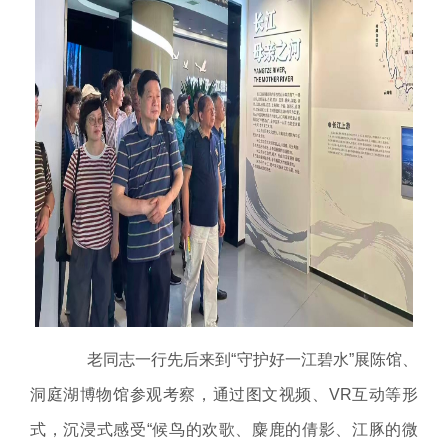
老同志一行先后来到“守护好一江碧水”展陈馆、
洞庭湖博物馆参观考察，通过图文视频、VR互动等形
式，沉浸式感受“候鸟的欢歌、麋鹿的倩影、江豚的微