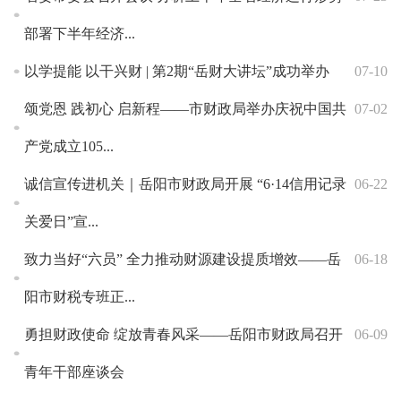
部署下半年经济...
以学提能 以干兴财 | 第2期“岳财大讲坛”成功举办
07-10
颂党恩 践初心 启新程——市财政局举办庆祝中国共
07-02
产党成立105...
诚信宣传进机关｜岳阳市财政局开展 “6·14信用记录
06-22
关爱日”宣...
致力当好“六员” 全力推动财源建设提质增效——岳
06-18
阳市财税专班正...
勇担财政使命 绽放青春风采——岳阳市财政局召开
06-09
青年干部座谈会